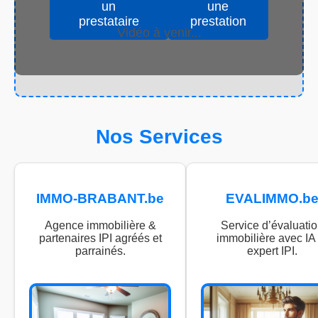
un
une
prestataire
prestation
Vidéo à venir...
Nos Services
IMMO-BRABANT.be
EVALIMMO.b
Agence immobilière &
Service d’évaluati
partenaires IPI agréés et
immobilière avec IA 
parrainés.
expert IPI.