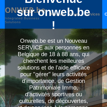
ONWEB.be
sur onweb.be
Accueil
Projet
Services
C
Integrated Business
!
Solutions
Onweb.be est un Nouveau
SERVICE aux personnes en
Belgique de 18 à 88 ans, qui
cherchent les meilleures
solutions et de l'aide efficace
pour "gérer" leurs activités
d'importance, de Gestion
Patrimoniale Immo,
d'activités sportives ou
culturelles, de découvertes,