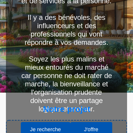
et de services à la personne.
Il y a des bénévoles, des
influenceurs et des
professionnels qui vont
répondre à vos demandes.
Soyez les plus malins et
mieux entourés du marché
car personne ne doit rater de
marche, la bienveillance et
l'organisation prudente
doivent être un partage
Notre projet
logique et moteur.
Je recherche
J'offre